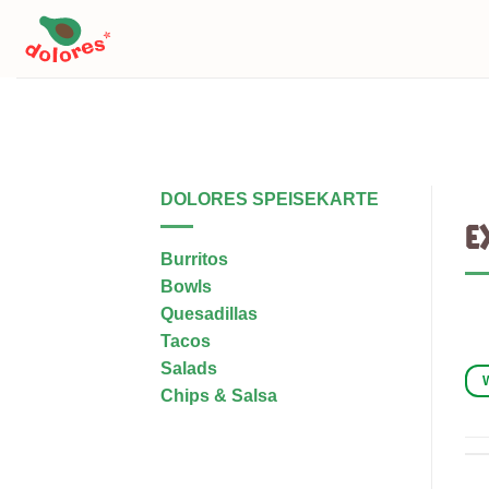
Skip
to
content
WAS IST DIE CALI-MEX K
DOLORES SPEISEKARTE
E
Burritos
Bowls
Quesadillas
Tacos
Salads
Chips & Salsa