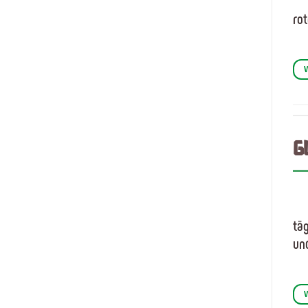
rot
G
tä
und