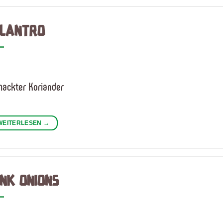
ILANTRO
hackter Koriander
WEITERLESEN
→
INK ONIONS