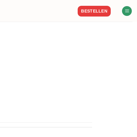
BESTELLEN
ifornia – mexican [...]