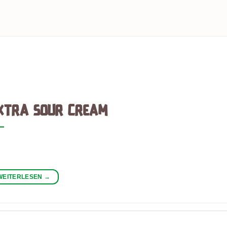
SOCAL-MEX STREET FOOD
Woher kommt die Cali-Mex Küche
ÜCHE? Cali-Mex, auch soCal-Mex genannt (steht für south cal
WEITERLESEN
→
XTRA SOUR CREAM
WEITERLESEN
→