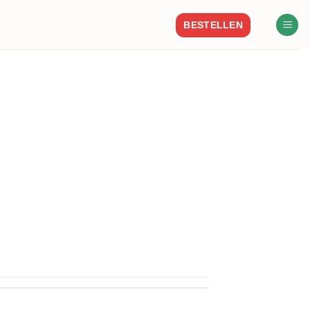
BESTELLEN
ifornia – mexican [...]