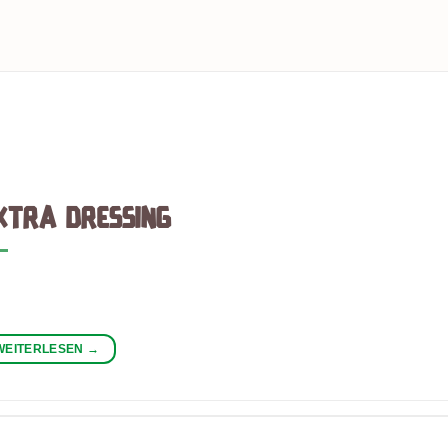
SOCAL-MEX STREET FOOD
Woher kommt die Cali-Mex Küche
ÜCHE? Cali-Mex, auch soCal-Mex genannt (steht für south cal
WEITERLESEN
→
XTRA DRESSING
WEITERLESEN
→