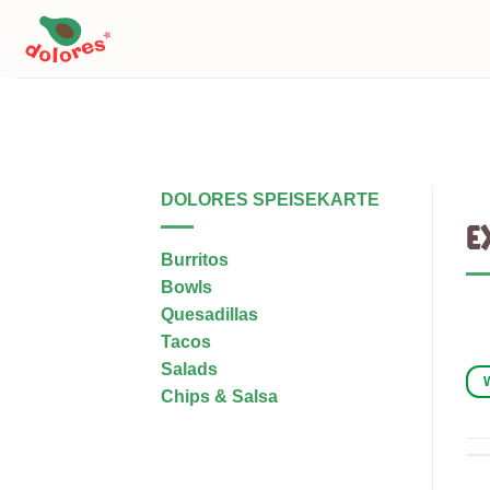
Skip
to
content
WAS IST DIE CALI-MEX K
DOLORES SPEISEKARTE
E
Burritos
Bowls
Quesadillas
Tacos
Salads
Chips & Salsa