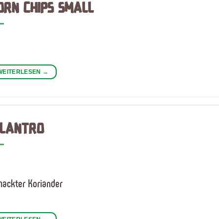
ORN CHIPS SMALL
WEITERLESEN
→
ILANTRO
hackter Koriander