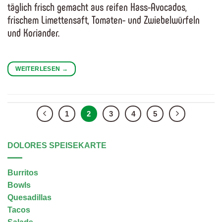
täglich frisch gemacht aus reifen Hass-Avocados,
frischem Limettensaft, Tomaten- und Zwiebelwürfeln
und Koriander.
WEITERLESEN
→
1
2
3
4
5
DOLORES SPEISEKARTE
Burritos
Bowls
Quesadillas
Tacos