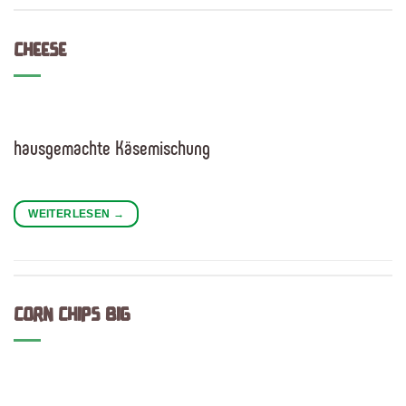
CHEESE
hausgemachte Käsemischung
WEITERLESEN
→
CORN CHIPS BIG