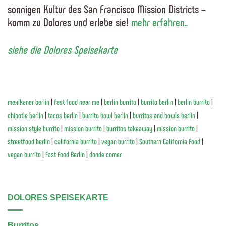
sonnigen Kultur des San Francisco Mission Districts –
komm zu Dolores und erlebe sie!
mehr erfahren..
siehe die Dolores Speisekarte
mexikaner berlin
|
fast food near me
|
berlin burrito
|
burrito berlin
|
berlin burrito
|
chipotle berlin
|
tacos berlin
|
burrito bowl berlin
|
burritos and bowls berlin
|
mission style burrito
|
mission burrito
|
burritos takeaway
|
mission burrito
|
streetfood berlin
|
california burrito
|
vegan burrito
|
Southern California Food
|
vegan burrito
|
Fast Food Berlin
|
donde comer
DOLORES SPEISEKARTE
Burritos