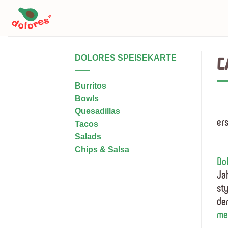
Skip
to
content
DOLORES SPEISEKARTE
C
Burritos
Bowls
Quesadillas
er
Tacos
Salads
Chips & Salsa
Dol
Ja
sty
de
meh