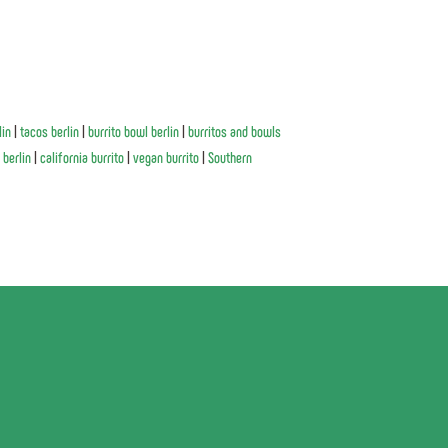
lin
|
tacos berlin
|
burrito bowl berlin
|
burritos and bowls
 berlin
|
california burrito
|
vegan burrito
|
Southern