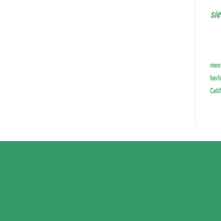
si
mexi
berl
Cali