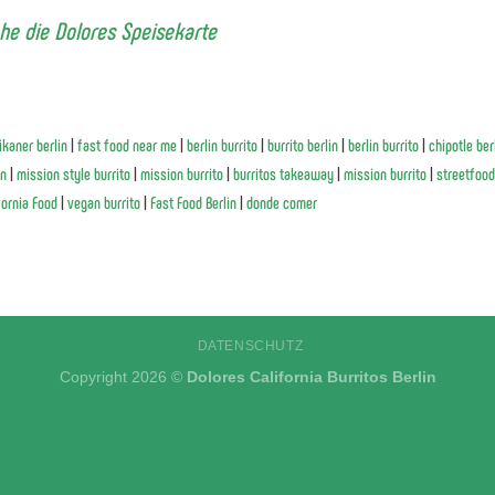
ehe die Dolores Speisekarte
kaner berlin
|
fast food near me
|
berlin burrito
|
burrito berlin
|
berlin burrito
|
chipotle ber
in
|
mission style burrito
|
mission burrito
|
burritos takeaway
|
mission burrito
|
streetfood
fornia Food
|
vegan burrito
|
Fast Food Berlin
|
donde comer
DATENSCHUTZ
Copyright 2026 ©
Dolores California Burritos Berlin